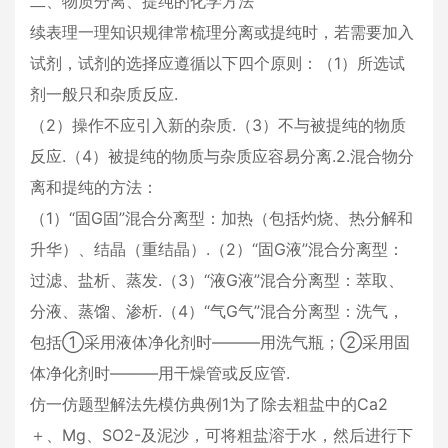
二、物质分离、提纯的化学方法
续表理一理知识规律常梳理分离或提纯时，若需要加入
试剂，试剂的选择应遵循以下四个原则：（1）所选试
剂一般只和杂质反应.
（2）操作不应引入新的杂质.（3）不与被提纯的物质
反应.（4）被提纯的物质与杂质应容易分离.2.混合物分
离和提纯的方法：
（1）“固G固”混合分离型：加热（包括灼烧、热分解和
升华）、结晶（重结晶）.（2）“固G液”混合分离型：
过滤、盐析、蒸发.（3）“液G液”混合分离型：萃取、
分液、蒸馏、渗析.（4）“气G气”混合分离型：洗气，
包括①采用液体净化剂时———用洗气瓶；②采用固
体净化剂时———用干燥管或反应管.
仿一仿题型解法先模仿典例1为了除去粗盐中的Ca2
＋、Mg、SO2-及泥沙，可将粗盐溶于水，然后进行下