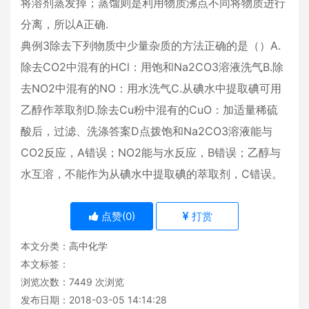
将溶剂蒸发掉；蒸馏则是利用物质沸点不同将物质进行
分离，所以A正确.
典例3除去下列物质中少量杂质的方法正确的是（）A.
除去CO2中混有的HCl：用饱和Na2CO3溶液洗气B.除
去NO2中混有的NO：用水洗气C.从碘水中提取碘可用
乙醇作萃取剂D.除去Cu粉中混有的CuO：加适量稀硫
酸后，过滤、洗涤答案D点拨饱和Na2CO3溶液能与
CO2反应，A错误；NO2能与水反应，B错误；乙醇与
水互溶，不能作为从碘水中提取碘的萃取剂，C错误。
点赞(
0
)
打赏
本文分类：
高中化学
本文标签：
浏览次数：
7449
次浏览
发布日期：2018-03-05 14:14:28