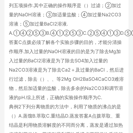
列五项操作.其中正确的操作顺序是（）过滤；②加过
量的NaOH溶液；③加适量盐酸；④加过量Na2CO3
溶液；⑤加过量BaCl2溶液.
A.①④②⑤③B.④①②⑤③C.②⑤④①③D.
答案C点拨必须了解各个实验步骤的目的，才能分清操
作顺序.加入过量的NaOH溶液的目的是为了除去Mg加
入过量的BaCl2溶液是为了除去SO4加入过量的
Na2CO3溶液是为了除去Ca2＋及过量的BaCl，然后进
行过滤，除去（）、、等2Mg OH2BaSO4CaCO3难溶
物，然后加适量的盐酸，除去多余的Na2CO3和调节溶
液的pH.综上所述，正确的实验操作顺序为C.
典例2下列分离物质的方法中，利用了物质的沸点的是
（）A.蒸馏B.萃取C.重结晶D.蒸发答案A点拨萃取、重
结晶是利用物质溶解度的不同而分离，蒸发是通过加热