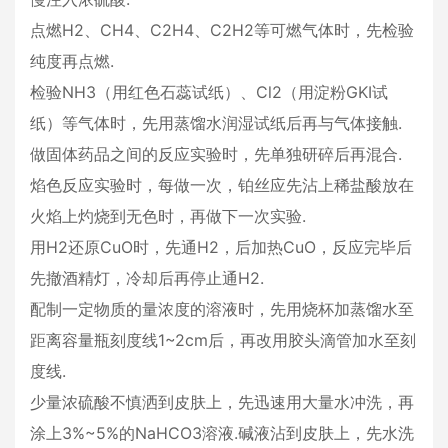
点燃H2、CH4、C2H4、C2H2等可燃气体时，先检验
纯度再点燃.
检验NH3（用红色石蕊试纸）、Cl2（用淀粉GKI试
纸）等气体时，先用蒸馏水润湿试纸后再与气体接触.
做固体药品之间的反应实验时，先单独研碎后再混合.
焰色反应实验时，每做一次，铂丝应先沾上稀盐酸放在
火焰上灼烧到无色时，再做下一次实验.
用H2还原CuO时，先通H2，后加热CuO，反应完毕后
先撤酒精灯，冷却后再停止通H2.
配制一定物质的量浓度的溶液时，先用烧杯加蒸馏水至
距离容量瓶刻度线1~2cm后，再改用胶头滴管加水至刻
度线.
少量浓硫酸不慎洒到皮肤上，先迅速用大量水冲洗，再
涂上3%~5%的NaHCO3溶液.碱液沾到皮肤上，先水洗