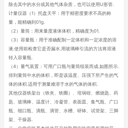
除去其中的水分或其他气体杂质，也可以使用U形管.
计量仪器（1）托盘天平：用于精密度要求不高的称
量，能精确到01g.
（2）量筒：用来量度液体体积，精确度为01.
（3）容量瓶：用于准确配制一定体积和一定浓度的溶
液.使用前检查它是否漏水.用玻璃棒引流的方法将溶液
转入容量瓶.
（4）量气装置：可用广口瓶与量筒组装而成.如图所示.
排到量筒中水的体积，即是该温度、压强下所产生的气
体的体积.适用于测量难溶于水的气体的体积.
其他仪器铁架台（铁夹、铁圈）、坩埚钳、燃烧匙、药
匙、玻璃棒、温度计、冷凝管、表面皿、集气瓶、广口
瓶、细口瓶、滴瓶、滴管、水槽、研钵、试管架、三脚
架、干燥器.