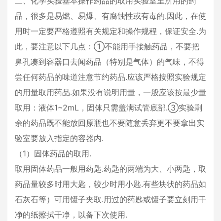
二、化学实验基本操作药品的取用实验室里所用的药
品，很多是易燃、易爆、有腐蚀性或有毒的.因此，在使
用时一定要严格遵照有关规定和操作规程，保证安全.为
此，要注意以下几点：①不能用手接触药品，不要把
鼻孔凑到容器口去闻药品（特别是气体）的气味，不得
尝任何药品的味道注意节约药品.应该严格按照实验规定
的用量取用药品.如果没有说明用量，一般应该按最少量
取用：液体1~2mL，固体只需盖满试管底部.③实验剩
余的药品既不能放回原瓶也不要随意丢弃更不要拿出实
验室要放入指定的容器内.
（1）固体药品的取用.
取用固体药品一般用药匙.药匙的两端为大、小两匙，取
药品量较多时用大匙，较少时用小匙.有些块状的药品如
石灰石等）可用镊子夹取.用过的药匙或镊子要立刻用干
净的纸擦拭干净，以备下次使用.