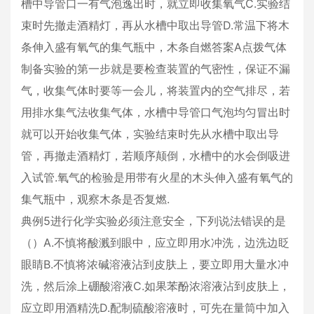
槽中导管口一有气泡逸出时，就立即收集氧气C.实验结
束时先撤走酒精灯，再从水槽中取出导管D.常温下将木
条伸入盛有氧气的集气瓶中，木条自燃答案A点拨气体
制备实验的第一步就是要检查装置的气密性，保证不漏
气，收集气体时要等一会儿，将装置内的空气排尽，若
用排水集气法收集气体，水槽中导管口气泡均匀冒出时
就可以开始收集气体，实验结束时先从水槽中取出导
管，再撤走酒精灯，若顺序颠倒，水槽中的水会倒吸进
入试管.氧气的检验是用带有火星的木头伸入盛有氧气的
集气瓶中，观察木条是否复燃.
典例5进行化学实验必须注意安全，下列说法错误的是
（）A.不慎将酸溅到眼中，应立即用水冲洗，边洗边眨
眼睛B.不慎将浓碱溶液沾到皮肤上，要立即用大量水冲
洗，然后涂上硼酸溶液C.如果苯酚浓溶液沾到皮肤上，
应立即用酒精洗D.配制硫酸溶液时，可先在量筒中加入