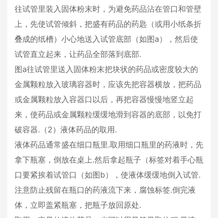
往试管里装入固体粉末时，为避免药品沾在管口和管壁
上，先使试管倾斜，把盛有药品的药匙（或用小纸条折
叠成的纸槽）小心地送入试管底部（如图a），然后使
试管直立起来，让药品全部落到底部.
图a往试管里送入固体粉末把块状的药品或密度较大的
金属颗粒放入玻璃容器时，应该先把容器横放，把药品
或金属颗粒放入容器口以后，再把容器慢慢地竖立起
来，使药品或金属颗粒缓缓地滑到容器的底部，以免打
破容器.（2）液体药品的取用.
液体药品通常盛在细口瓶里.取用细口瓶里的药液时，先
拿下瓶塞，倒放在桌上.然后拿起瓶子（标签对着手心瓶
口要紧挨着试管口（如图b），使液体缓缓地倒入试管.
注意防止残留在瓶口的药液流下来，腐蚀标签.倒完液
体，立即盖紧瓶塞，把瓶子放回原处.