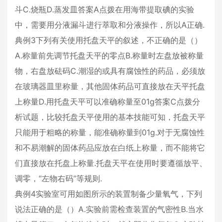
斗C.烧瓶D.蒸发皿答案A点拨在用海带提取碘的实验
中，需要用分液漏斗进行萃取和分液操作，所以A正确.
典例3下列有关使用托盘天平的叙述，不正确的是（）
A.称量前先调节托盘天平的零点B.称量时左盘放被称量
物，右盘放砝码C.潮湿的或具有腐蚀性的药品，必须放
在玻璃器皿里称量，其他固体药品可直接放在天平托盘
上称量D.用托盘天平可以准确称量至01g答案C点拨分
析试题，比较托盘天平使用的基本技能可知，托盘天平
只能用于粗略的称量，能准确称量到01g.对于无腐蚀性
和不易潮解的固体药品应放在白纸上称量，而不能将它
们直接放在托盘上称量.托盘天平在使用时要遵循放平、
调零，“左物右码”等规则.
典例4实验室可用如图所示的装置制备少量氧气，下列
说法正确的是（）A.实验前需检查装置的气密性B.当水