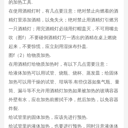
的加热工具.
在使用酒精灯时，有几点要注意：绝对禁止向燃着的酒
精灯里添加酒精，以免失火；绝对禁止用酒精灯引燃另
一只酒精灯；用完酒精灯必须用灯帽盖灭，不可用嘴去
吹（图f）.不要碰倒酒精灯万一洒出的酒精在桌上燃烧
起来，不要惊慌，应立刻用湿抹布扑盖.
图f（2）给物质加热.
在用酒精灯给物质加热时，有以下几点需要注意：
给液体加热可以用试管、烧瓶、烧杯、蒸发皿；给固体
加热可以用干燥的试管、坩埚等.有些仪器如集气瓶、量
筒、漏斗等不允许用酒精灯加热如果被加热的玻璃容器
外壁有水，应在加热前擦拭干净，然后加热，以免容器
炸裂.
给试管里的固体加热，应该先进行预热.
给试管里的液体加热，也要进行预热，同时注意液体体