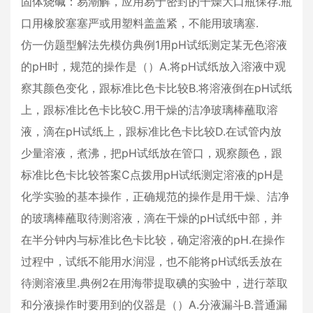
固体烧碱：易潮解，应用易于密封的干燥大口瓶保存.瓶
口用橡胶塞塞严或用塑料盖盖紧，不能用玻璃塞.
仿一仿题型解法先模仿典例1用pH试纸测定某无色溶液
的pH时，规范的操作是（）A.将pH试纸放入溶液中观
察其颜色变化，跟标准比色卡比较B.将溶液倒在pH试纸
上，跟标准比色卡比较C.用干燥的洁净玻璃棒蘸取溶
液，滴在pH试纸上，跟标准比色卡比较D.在试管内放
少量溶液，煮沸，把pH试纸放在管口，观察颜色，跟
标准比色卡比较答案C点拨用pH试纸测定溶液的pH是
化学实验的基本操作，正确规范的操作是用干燥、洁净
的玻璃棒蘸取待测溶液，滴在干燥的pH试纸中部，并
在半分钟内与标准比色卡比较，确定溶液的pH.在操作
过程中，试纸不能用水润湿，也不能将pH试纸丢放在
待测溶液里.典例2在用海带提取碘的实验中，进行萃取
和分液操作时要用到的仪器是（）A.分液漏斗B.普通漏