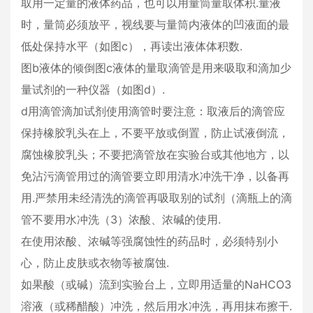
取用一定量的液体药品，也可以用量筒量取体积.量液
时，量筒必须放平，视线要与量筒内液体的凹液面的最
低处保持水平（如图c），再读出液体体积数.
图b液体的倾倒图c液体的量取滴管是用来吸取和滴加少
量试剂的一种仪器（如图d）.
d用滴管滴加试剂使用滴管时要注意：取液后的滴管应
保持橡胶乳头在上，不要平放或倒置，防止试液倒流，
腐蚀橡胶乳头；不要把滴管放在实验台或其他地方，以
免沾污滴管用过的滴管要立即用清水冲洗干净，以备再
用.严禁用未经清洗的滴管再吸取别的试剂（滴瓶上的滴
管不要用水冲洗（3）浓酸、浓碱的使用.
在使用浓酸、浓碱等强腐蚀性的药品时，必须特别小
心，防止皮肤或衣物等被腐蚀.
如果酸（或碱）流到实验台上，立即用适量的NaHCO3
溶液（或稀醋酸）冲洗，然后用水冲洗，再用抹布擦干.