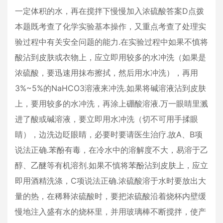
一定体积的水，再在搅拌下慢慢加入浓硫酸答案D点拨
本题既考查了化学实验基本操作，又重点考查了处理实
验过程中有关安全问题的能力.在实验过程中如果不慎将
酸沾到皮肤或衣物上，应立即用较多的水冲洗（如果是
浓硫酸，要迅速用抹布擦拭，然后用水冲洗），再用
3%~5%的NaHCO3溶液来冲洗.如果将碱溶液沾到皮肤
上，要用较多的水冲洗，再涂上硼酸溶液.万一眼睛里溅
进了酸或碱溶液，要立即用水冲洗（切不可用手揉眼
睛），边洗边眨眼睛，必要时要请医生治疗.故A、B项
说法正确.苯酚有毒，在冷水中的溶解度不大，易溶于乙
醇、乙醚等有机溶剂.如果不慎将苯酚沾到皮肤上，应立
即用酒精洗涤，C项说法正确.浓硫酸溶于水时要放出大
量的热，在稀释浓硫酸时，要把浓硫酸沿着烧杯内壁缓
慢地注入盛有水的烧杯里，并用玻璃棒不断搅拌，使产