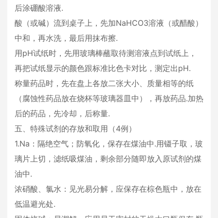
后涂硼酸溶液.
酸（或碱）流到桌子上，先加NaHCO3溶液（或醋酸）
中和，再水洗，最后用抹布擦.
用pH试纸时，先用玻璃棒蘸取待测溶液点到试纸上，
再把试纸显示的颜色跟标准比色卡对比，测定出pH.
称量药品时，先在盘上各放二张大小、质量相等的纸
（腐蚀性药品放在烧杯等玻璃器皿中），再放药品.加热
后的药品，先冷却，后称量.
五、特殊试剂的存放和取用（4例）
1.Na：隔绝空气；防氧化，保存在煤油中.用镊子取，玻
璃片上切，滤纸吸煤油，剩余部分随即放入原试剂的煤
油中.
浓硝酸、氯水：见光易分解，应保存在棕色瓶中，放在
低温避光处.