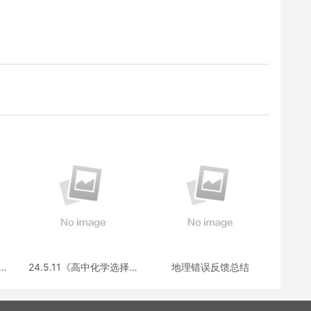
选择
24.5.11《高中化学选择性
地理错误反馈总结
疑
必修三》答疑