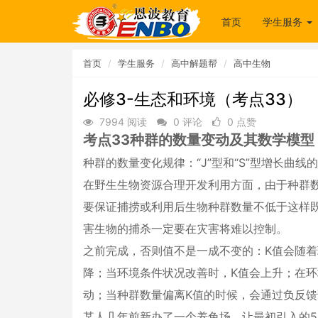
首页
学生服务
首页
学生服务
高中解题帮
高中生物
必修3-生态和环境（考点33）
7994 阅读
0 评论
0 点赞
考点33种群的数量变动及其数学模型
种群的数量变化规律：“J”型和“S”型增长曲线
在野生生物资源合理开发利用方面，由于种群
要保证捕捞或利用后生物种群数量不低于这样
害生物的捕杀一定要在灾害将难以控制。
之前完成，否则值不是一成不变的：K值会随着
降；当环境条件状况改善时，K值会上升；在环
动；当种群数量偏离K值的时候，会通过负反馈
某人几年前新办了一个养兔场，让最初引入的5