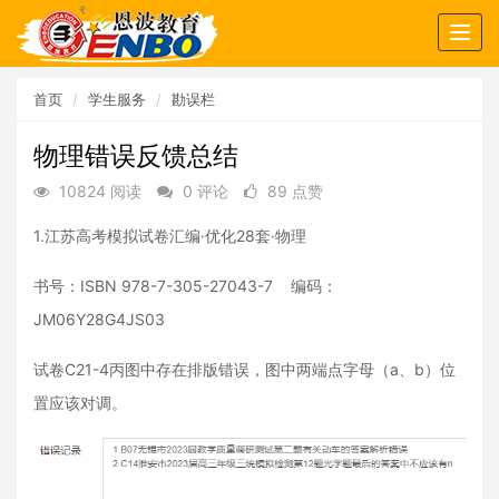
Togg
navig
首页
学生服务
勘误栏
物理错误反馈总结
10824 阅读
0 评论
89 点赞
1.江苏高考模拟试卷汇编·优化28套·物理
书号：ISBN 978-7-305-27043-7 编码：
JM06Y28G4JS03
试卷C21-4丙图中存在排版错误，图中两端点字母（a、b）位
置应该对调。