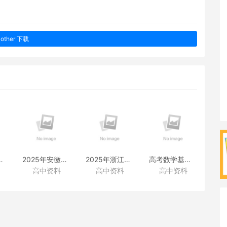
other 下载
38套附赠资料
2025年安徽高考真题
2025年浙江高考真题
高考数学基础篇
高中资料
高中资料
高中资料
（化学）
（化学）
（类题拓展和变式练透）