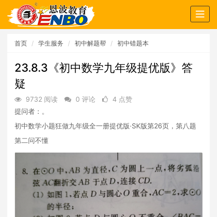
Togg
navig
首页
学生服务
初中解题帮
初中错题本
23.8.3《初中数学九年级提优版》答
疑
9732 阅读
0 评论
4 点赞
提问者：。
初中数学小题狂做九年级全一册提优版·SK版第26页，第八题
第二问不懂