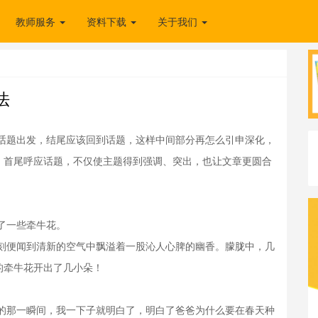
教师服务
资料下载
关于我们
法
题出发，结尾应该回到话题，这样中间部分再怎么引申深化，
，首尾呼应话题，不仅使主题得到强调、突出，也让文章更圆合
了一些牵牛花。
便闻到清新的空气中飘溢着一股沁人心脾的幽香。朦胧中，几
的牵牛花开出了几小朵！
那一瞬间，我一下子就明白了，明白了爸爸为什么要在春天种