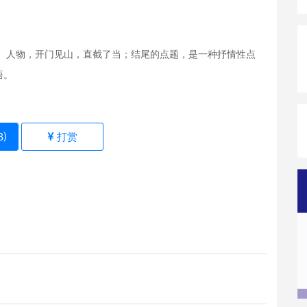
人物，开门见山，直截了当；结尾的点题，是一种抒情性点
悟。
8
)
打赏