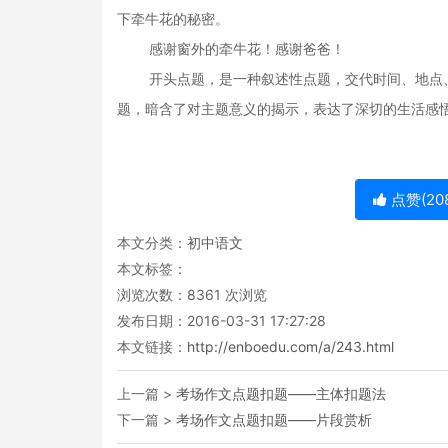
下牵牛花的秘密。
感谢窗外的牵牛花！感谢爸爸！
开头点题，是一种叙述性点题，交代时间、地点、
题，暗含了对主题意义的揭示，表达了深切的生活感
点赞(
20
本文分类：
初中语文
本文标签：
浏览次数：
8361
次浏览
发布日期：2016-03-31 17:27:28
本文链接：
http://enboedu.com/a/243.html
上一篇 >
考场作文点题扣题——主体扣题法
下一篇 >
考场作文点题扣题——片段赏析