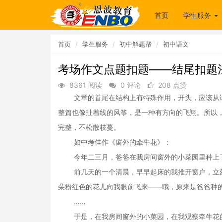
首页
学生服务
首页
学生服务
初中解题帮
初中语文
考场作文点题扣题——结尾扣题
8361 阅读
0 评论
208 点赞
文章的首尾在结构上有特殊作用，开头，应该从话
整篇也像扯着线的风筝，是一种有方向的飞翔。所以
完整，不松散枝蔓。
如中考佳作《窗外的牵牛花》：
今年二三月，爸爸在我房间窗外的小菜园里种上
前几天的一个清晨，早早起床的我推开窗户，立刻
朵粉红色的花儿向我眼前飞来——哦，原来是爸爸种
……
于是，在我房间窗外的小菜园，在我观察牵牛花的