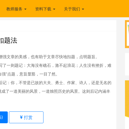
教师服务
资料下载
关于我们
扣题法
强文章的美感，也有助于文章尽快地扣题，点明题旨。
了一则题记：大海没有礁石，激不起浪花；人生没有挫折，难
自强”点题，意旨显豁，一目了然。
记：你，不管是已故的大夫、勇士、作家、诗人，还是无名的
就成了一道美丽的风景，一道烛照历史的风景。这则后记内涵丰
5
)
打赏