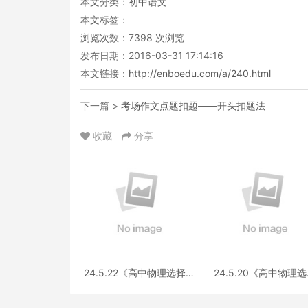
本文分类：
初中语文
本文标签：
浏览次数：
7398
次浏览
发布日期：2016-03-31 17:14:16
本文链接：
http://enboedu.com/a/240.html
下一篇 >
考场作文点题扣题——开头扣题法
收藏
分享
24.5.22《高中物理选择性
24.5.20《高中物理
必修第三册 RJ·II》答疑
性必修第一册RJ》答