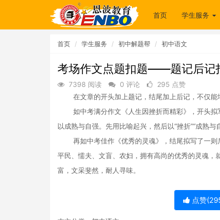
首页
学生服务
首页
学生服务
初中解题帮
初中语文
考场作文点题扣题——题记后记
7398 阅读
0 评论
295 点赞
在文章的开头加上题记，结尾加上后记，不仅能增
如中考满分作文《人生因挫折而精彩》，开头拟写
以成熟与自强。先用比喻起兴，然后以“挫折”“成熟与
再如中考佳作《优秀的灵魂》，结尾拟写了一则后
平民、懦夫、文盲、农妇，拥有高尚的优秀的灵魂，
富，文采斐然，耐人寻味。
点赞(
29