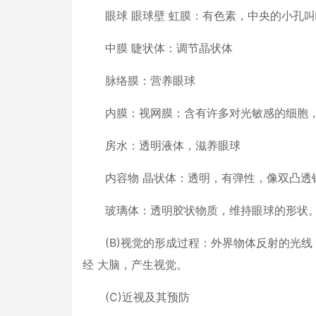
眼球 眼球壁 虹膜：有色素，中央的小孔叫
中膜 睫状体：调节晶状体
脉络膜：营养眼球
内膜：视网膜：含有许多对光敏感的细胞，
房水：透明液体，滋养眼球
内容物 晶状体：透明，有弹性，像双凸透
玻璃体：透明胶状物质，维持眼球的形状。
(B)视觉的形成过程：外界物体反射的光线 角膜
经 大脑，产生视觉。
(C)近视及其预防