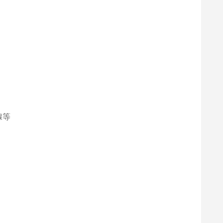
腺等 
 