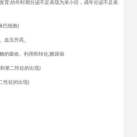
发育;幼年时期分泌不足表现为呆小症，成年分泌不足表
淋巴细胞)
、血压升高。
糖的吸收、利用和转化;糖尿病
和第二性征的出现)
性征的出现)