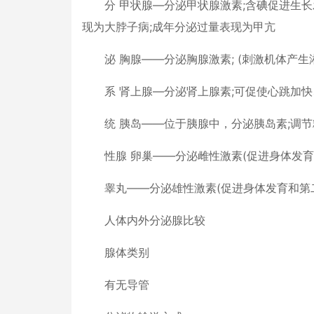
分 甲状腺—分泌甲状腺激素;含碘促进生长
现为大脖子病;成年分泌过量表现为甲亢
泌 胸腺——分泌胸腺激素; (刺激机体产生
系 肾上腺—分泌肾上腺素;可促使心跳加快
统 胰岛——位于胰腺中，分泌胰岛素;调节
性腺 卵巢——分泌雌性激素(促进身体发育
睾丸——分泌雄性激素(促进身体发育和第二
人体内外分泌腺比较
腺体类别
有无导管