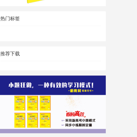
热门标签
推荐下载