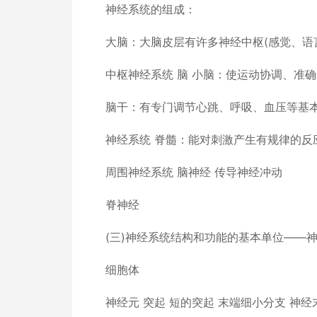
神经系统的组成：
大脑：大脑皮层有许多神经中枢(感觉、语言
中枢神经系统 脑 小脑：使运动协调、准确
脑干：有专门调节心跳、呼吸、血压等基本
神经系统 脊髓：能对刺激产生有规律的反
周围神经系统 脑神经 传导神经冲动
脊神经
(三)神经系统结构和功能的基本单位——神
细胞体
神经元 突起 短的突起 末端细小分支 神经